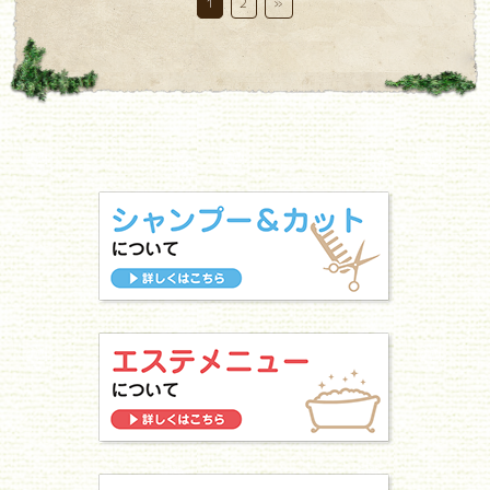
1
2
»